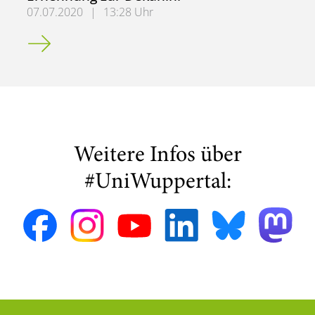
07.07.2020
|
13:28 Uhr
Ernennung zur Dekanin!
Weitere Infos über
#UniWuppertal: